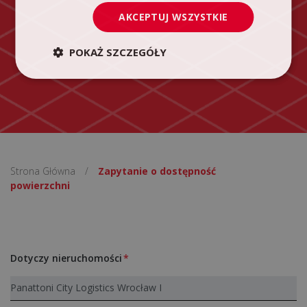
AKCEPTUJ WSZYSTKIE
POKAŻ SZCZEGÓŁY
Strona Główna
/
Zapytanie o dostępność
powierzchni
Dotyczy nieruchomości