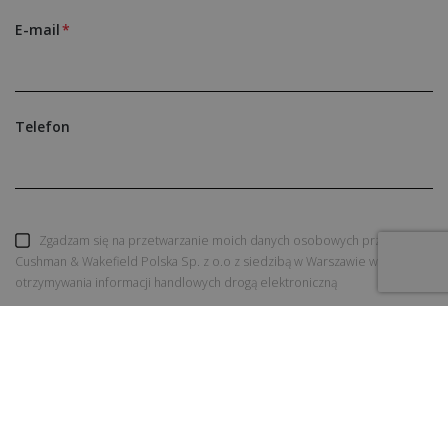
E-mail
Telefon
Zgadzam się na przetwarzanie moich danych osobowych przez
Cushman & Wakefield Polska Sp. z o.o z siedzibą w Warszawie w celu
otrzymywania informacji handlowych drogą elektroniczną
WYŚLIJ ZAPYTANIE