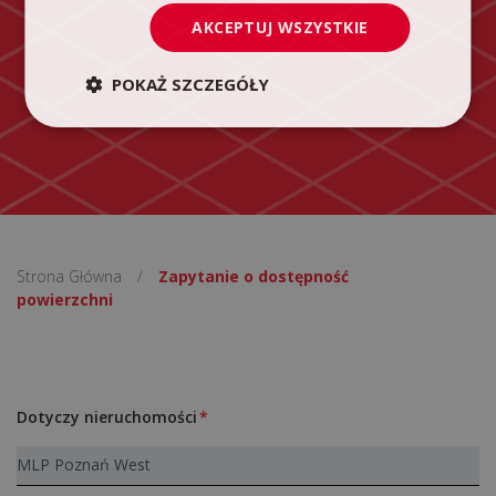
AKCEPTUJ WSZYSTKIE
POKAŻ SZCZEGÓŁY
Strona Główna
/
Zapytanie o dostępność
powierzchni
Dotyczy nieruchomości