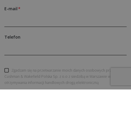
E-mail
Telefon
Zgadzam się na przetwarzanie moich danych osobowych przez
Cushman & Wakefield Polska Sp. z o.o z siedzibą w Warszawie w celu
otrzymywania informacji handlowych drogą elektroniczną
WYŚLIJ ZAPYTANIE