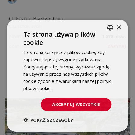
CL Łyski k. Białegostoku
×
BIAŁYSTOK, ŁYSKI
Ta strona używa plików
1 579 mkw.
POWIERZCHNIA
cookie
POLISH
ZAPYTAJ
DOSTĘPNOŚĆ
Ta strona korzysta z plików cookie, aby
ENGLISH
zapewnić lepszą wygodę użytkowania.
Korzystając z tej strony, wyrażasz zgodę
na używanie przez nas wszystkich plików
ZOBACZ NIERUCHOMOŚĆ
cookie zgodnie z warunkami naszej polityki
plików cookie.
Dowiedz się więcej
AKCEPTUJ WSZYSTKIE
POKAŻ SZCZEGÓŁY