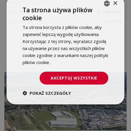
×
KIELCE, CHĘCINY
Ta strona używa plików
71 548 mkw.
POWIERZCHNIA
cookie
POLISH
ZAPYTAJ
DOSTĘPNOŚĆ
Ta strona korzysta z plików cookie, aby
ENGLISH
zapewnić lepszą wygodę użytkowania.
Korzystając z tej strony, wyrażasz zgodę
na używanie przez nas wszystkich plików
ZOBACZ NIERUCHOMOŚĆ
cookie zgodnie z warunkami naszej polityki
plików cookie.
Dowiedz się więcej
AKCEPTUJ WSZYSTKIE
POKAŻ SZCZEGÓŁY