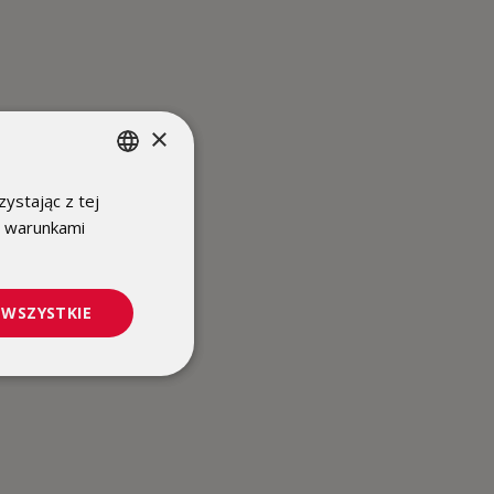
×
ystając z tej
POLISH
z warunkami
ENGLISH
 WSZYSTKIE