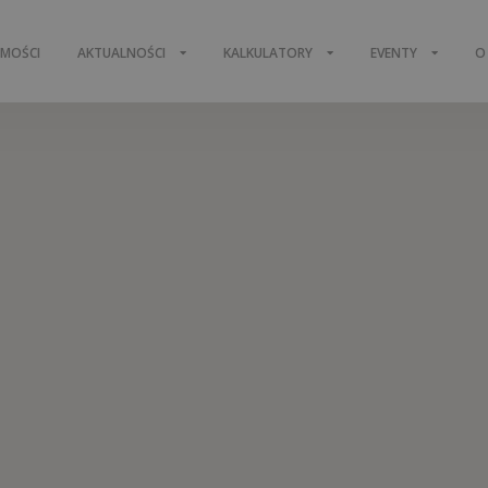
OMOŚCI
AKTUALNOŚCI
KALKULATORY
EVENTY
O