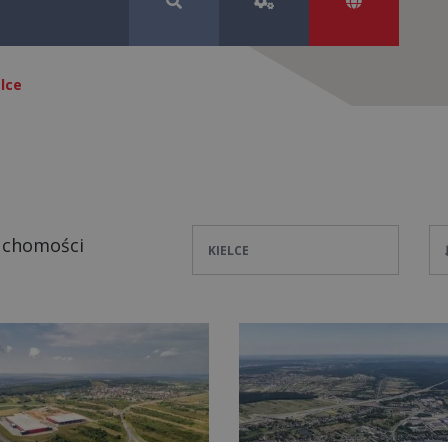
elce
uchomości
KIELCE