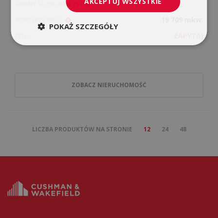
AKCEPTUJ WSZYSTKIE
GÓRNY ŚLĄSK, BIAŁYSTOK
19 709 mkw.
POWIERZCHNIA
POKAŻ SZCZEGÓŁY
ZAPYTAJ
CENA
ZOBACZ NIERUCHOMOŚĆ
LICZBA PRODUKTÓW NA STRONIE
12
24
48