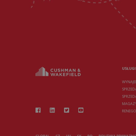
USŁUGI
WYNAJ
SPRZED
SPRZE
MAGAZY
RENEGO